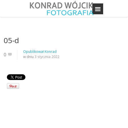
05-d
Opublikował
Konrad
0
w dniu
3 stycznia 2022