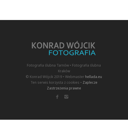
Fotografia ślubna Tarnów • Fotografia ślubna
Kraków
© Konrad Wójcik 2019 • Webmaster
hellada.eu
Ten serwis korzysta z cookies •
Zaplecze
Zastrzeżenia prawne