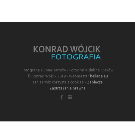
Fotografia ślubna Tarnów • Fotografia ślubna Kraków
© Konrad Wójcik 2019 • Webmaster
hellada.eu
Ten serwis korzysta z cookies •
Zaplecze
Zastrzeżenia prawne