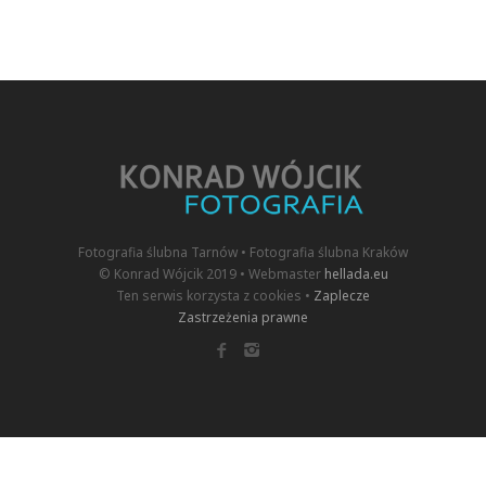
Fotografia ślubna Tarnów • Fotografia ślubna Kraków
© Konrad Wójcik 2019 • Webmaster
hellada.eu
Ten serwis korzysta z cookies •
Zaplecze
Zastrzeżenia prawne