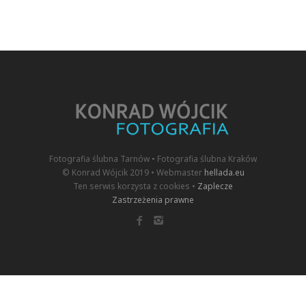
Fotografia ślubna Tarnów • Fotografia ślubna Kraków
© Konrad Wójcik 2019 • Webmaster
hellada.eu
Ten serwis korzysta z cookies •
Zaplecze
Zastrzeżenia prawne