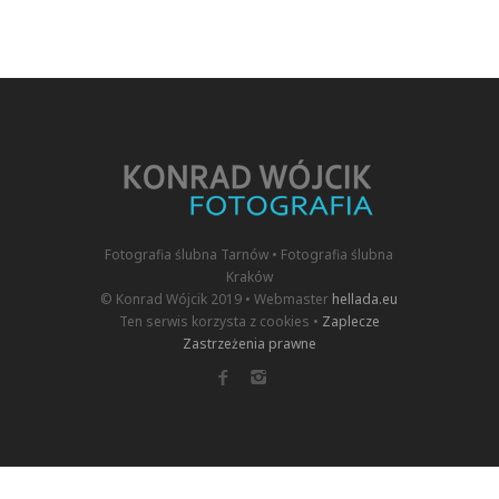
Fotografia ślubna Tarnów • Fotografia ślubna
Kraków
© Konrad Wójcik 2019 • Webmaster
hellada.eu
Ten serwis korzysta z cookies •
Zaplecze
Zastrzeżenia prawne