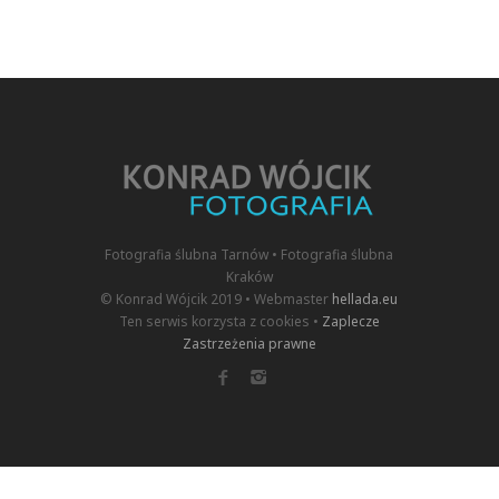
Fotografia ślubna Tarnów • Fotografia ślubna
Kraków
© Konrad Wójcik 2019 • Webmaster
hellada.eu
Ten serwis korzysta z cookies •
Zaplecze
Zastrzeżenia prawne