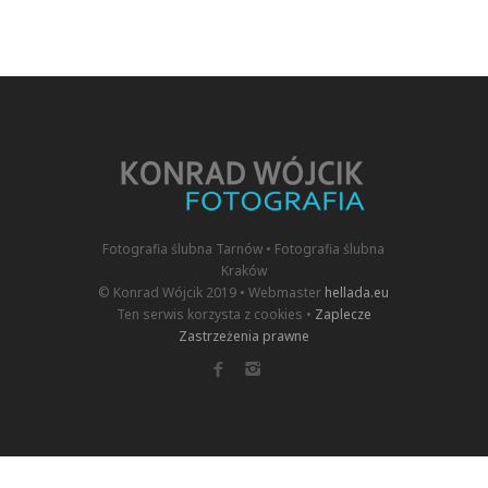
Fotografia ślubna Tarnów • Fotografia ślubna
Kraków
© Konrad Wójcik 2019 • Webmaster
hellada.eu
Ten serwis korzysta z cookies •
Zaplecze
Zastrzeżenia prawne