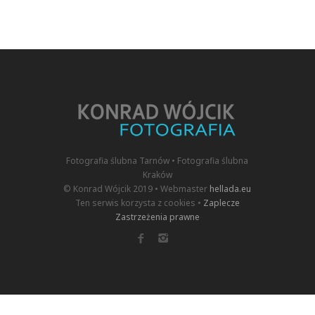
Fotografia ślubna Tarnów • Fotografia ślubna
Kraków
© Konrad Wójcik 2019 • Webmaster
hellada.eu
Ten serwis korzysta z cookies •
Zaplecze
Zastrzeżenia prawne