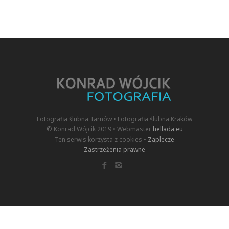
Fotografia ślubna Tarnów • Fotografia ślubna Kraków
© Konrad Wójcik 2019 • Webmaster
hellada.eu
Ten serwis korzysta z cookies •
Zaplecze
Zastrzeżenia prawne