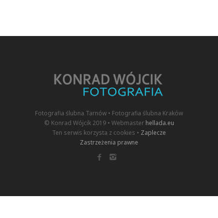
Fotografia ślubna Tarnów • Fotografia ślubna Kraków
© Konrad Wójcik 2019 • Webmaster
hellada.eu
Ten serwis korzysta z cookies •
Zaplecze
Zastrzeżenia prawne