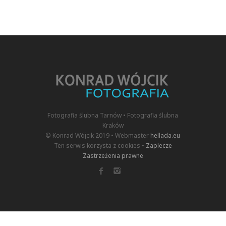
Fotografia ślubna Tarnów • Fotografia ślubna
Kraków
© Konrad Wójcik 2019 • Webmaster
hellada.eu
Ten serwis korzysta z cookies •
Zaplecze
Zastrzeżenia prawne