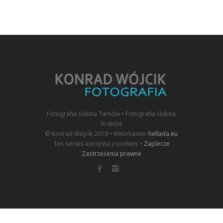
Fotografia ślubna Tarnów • Fotografia ślubna
Kraków
© Konrad Wójcik 2019 • Webmaster
hellada.eu
Ten serwis korzysta z cookies •
Zaplecze
Zastrzeżenia prawne