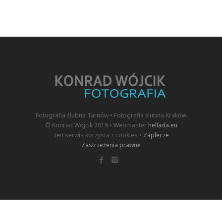
Fotografia ślubna Tarnów • Fotografia ślubna Kraków
© Konrad Wójcik 2019 • Webmaster
hellada.eu
Ten serwis korzysta z cookies •
Zaplecze
Zastrzeżenia prawne