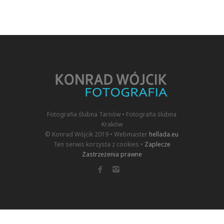
Fotografia ślubna Tarnów • Fotografia ślubna
Kraków
© Konrad Wójcik 2019 • Webmaster
hellada.eu
Ten serwis korzysta z cookies •
Zaplecze
Zastrzeżenia prawne