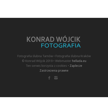
Fotografia ślubna Tarnów • Fotografia ślubna Kraków
© Konrad Wójcik 2019 • Webmaster
hellada.eu
Ten serwis korzysta z cookies •
Zaplecze
Zastrzeżenia prawne