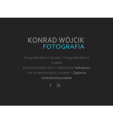
Fotografia ślubna Tarnów • Fotografia ślubna
Kraków
© Konrad Wójcik 2019 • Webmaster
hellada.eu
Ten serwis korzysta z cookies •
Zaplecze
Zastrzeżenia prawne