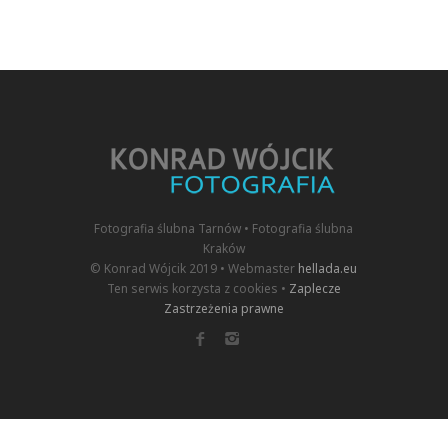
Fotografia ślubna Tarnów • Fotografia ślubna
Kraków
© Konrad Wójcik 2019 • Webmaster
hellada.eu
Ten serwis korzysta z cookies •
Zaplecze
Zastrzeżenia prawne