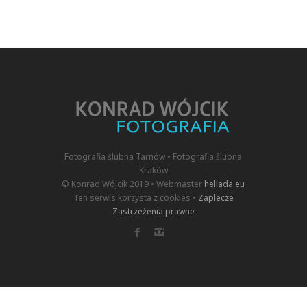
Fotografia ślubna Tarnów • Fotografia ślubna
Kraków
© Konrad Wójcik 2019 • Webmaster
hellada.eu
Ten serwis korzysta z cookies •
Zaplecze
Zastrzeżenia prawne