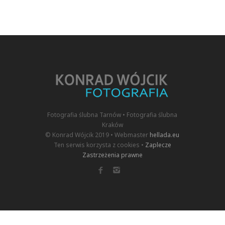
Fotografia ślubna Tarnów • Fotografia ślubna
Kraków
© Konrad Wójcik 2019 • Webmaster
hellada.eu
Ten serwis korzysta z cookies •
Zaplecze
Zastrzeżenia prawne