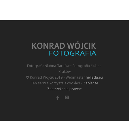
Fotografia ślubna Tarnów • Fotografia ślubna
Kraków
© Konrad Wójcik 2019 • Webmaster
hellada.eu
Ten serwis korzysta z cookies •
Zaplecze
Zastrzeżenia prawne