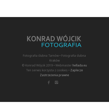
Fotografia ślubna Tarnów • Fotografia ślubna
Kraków
© Konrad Wójcik 2019 • Webmaster
hellada.eu
Ten serwis korzysta z cookies •
Zaplecze
Zastrzeżenia prawne