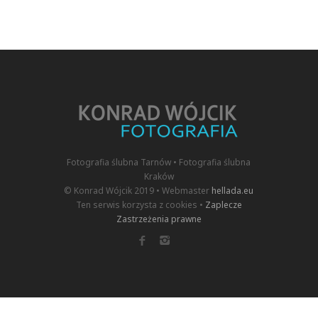
Fotografia ślubna Tarnów • Fotografia ślubna
Kraków
© Konrad Wójcik 2019 • Webmaster
hellada.eu
Ten serwis korzysta z cookies •
Zaplecze
Zastrzeżenia prawne