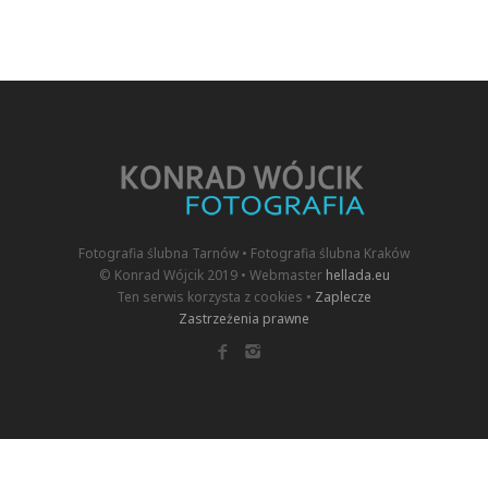
Fotografia ślubna Tarnów • Fotografia ślubna Kraków
© Konrad Wójcik 2019 • Webmaster
hellada.eu
Ten serwis korzysta z cookies •
Zaplecze
Zastrzeżenia prawne