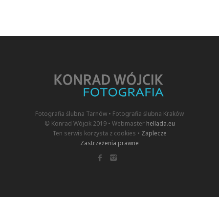
Fotografia ślubna Tarnów • Fotografia ślubna Kraków
© Konrad Wójcik 2019 • Webmaster
hellada.eu
Ten serwis korzysta z cookies •
Zaplecze
Zastrzeżenia prawne