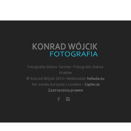
Fotografia ślubna Tarnów • Fotografia ślubna
Kraków
© Konrad Wójcik 2019 • Webmaster
hellada.eu
Ten serwis korzysta z cookies •
Zaplecze
Zastrzeżenia prawne