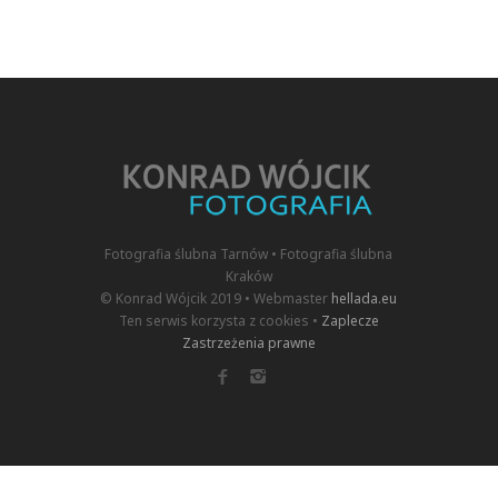
Fotografia ślubna Tarnów • Fotografia ślubna
Kraków
© Konrad Wójcik 2019 • Webmaster
hellada.eu
Ten serwis korzysta z cookies •
Zaplecze
Zastrzeżenia prawne