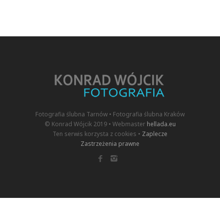
Fotografia ślubna Tarnów • Fotografia ślubna Kraków
© Konrad Wójcik 2019 • Webmaster
hellada.eu
Ten serwis korzysta z cookies •
Zaplecze
Zastrzeżenia prawne