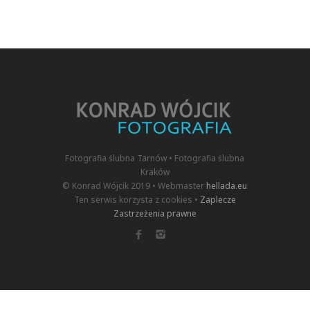
Fotografia ślubna Tarnów • Fotografia ślubna
Kraków
© Konrad Wójcik 2019 • Webmaster
hellada.eu
Ten serwis korzysta z cookies •
Zaplecze
Zastrzeżenia prawne