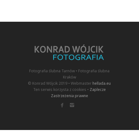
Fotografia ślubna Tarnów • Fotografia ślubna
Kraków
© Konrad Wójcik 2019 • Webmaster
hellada.eu
Ten serwis korzysta z cookies •
Zaplecze
Zastrzeżenia prawne