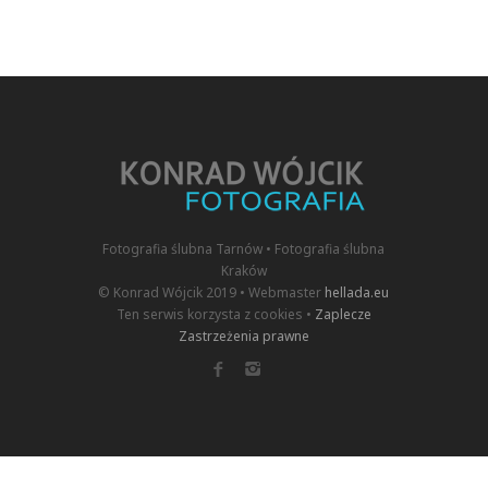
Fotografia ślubna Tarnów • Fotografia ślubna
Kraków
© Konrad Wójcik 2019 • Webmaster
hellada.eu
Ten serwis korzysta z cookies •
Zaplecze
Zastrzeżenia prawne