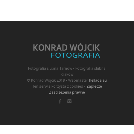
Fotografia ślubna Tarnów • Fotografia ślubna
Kraków
© Konrad Wójcik 2019 • Webmaster
hellada.eu
Ten serwis korzysta z cookies •
Zaplecze
Zastrzeżenia prawne