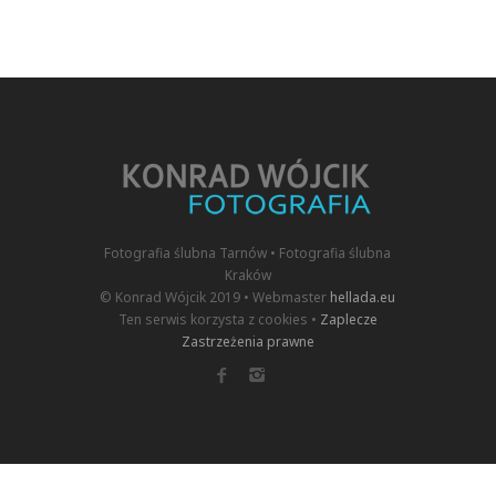
Fotografia ślubna Tarnów • Fotografia ślubna
Kraków
© Konrad Wójcik 2019 • Webmaster
hellada.eu
Ten serwis korzysta z cookies •
Zaplecze
Zastrzeżenia prawne