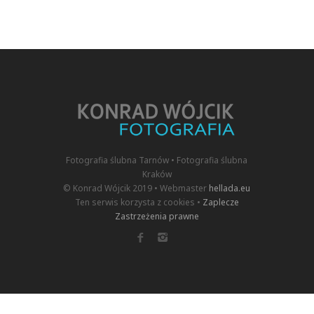
Fotografia ślubna Tarnów • Fotografia ślubna
Kraków
© Konrad Wójcik 2019 • Webmaster
hellada.eu
Ten serwis korzysta z cookies •
Zaplecze
Zastrzeżenia prawne