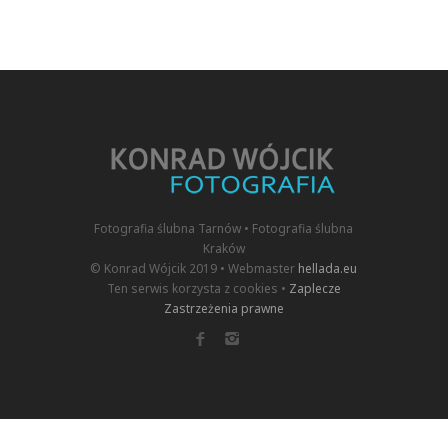
Fotografia ślubna Tarnów • Fotografia ślubna
Kraków
© Konrad Wójcik 2019 • Webmaster
hellada.eu
Ten serwis korzysta z cookies •
Zaplecze
Zastrzeżenia prawne