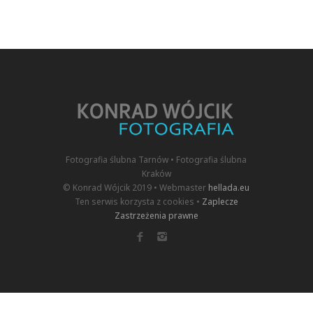
Fotografia ślubna Tarnów • Fotografia ślubna
Kraków
© Konrad Wójcik 2019 • Webmaster
hellada.eu
Ten serwis korzysta z cookies •
Zaplecze
Zastrzeżenia prawne