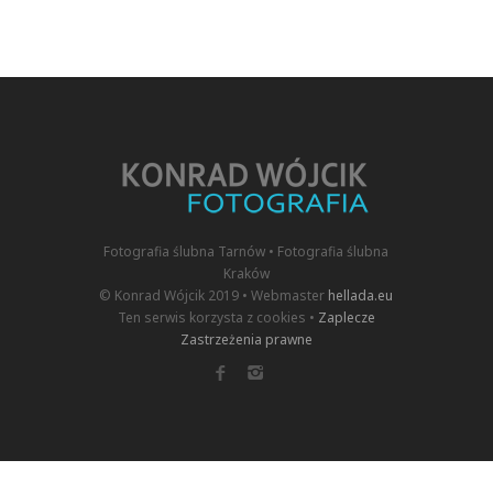
Fotografia ślubna Tarnów • Fotografia ślubna
Kraków
© Konrad Wójcik 2019 • Webmaster
hellada.eu
Ten serwis korzysta z cookies •
Zaplecze
Zastrzeżenia prawne