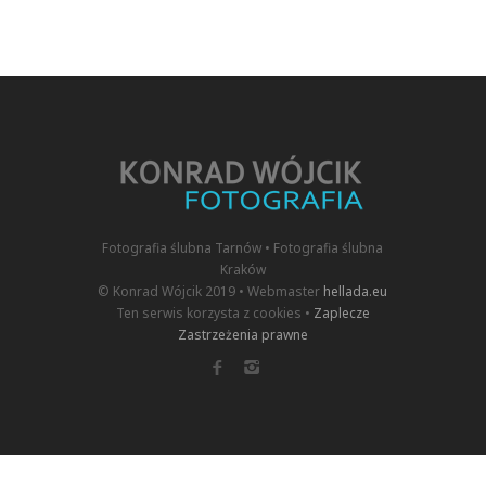
Fotografia ślubna Tarnów • Fotografia ślubna
Kraków
© Konrad Wójcik 2019 • Webmaster
hellada.eu
Ten serwis korzysta z cookies •
Zaplecze
Zastrzeżenia prawne