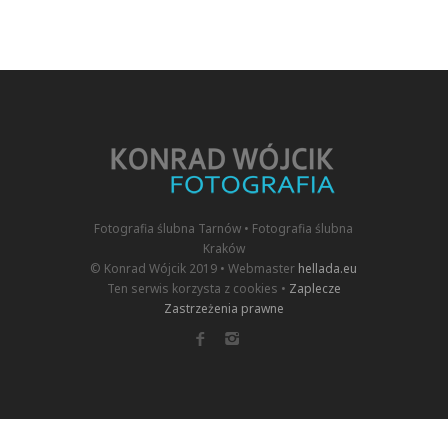
Fotografia ślubna Tarnów • Fotografia ślubna
Kraków
© Konrad Wójcik 2019 • Webmaster
hellada.eu
Ten serwis korzysta z cookies •
Zaplecze
Zastrzeżenia prawne