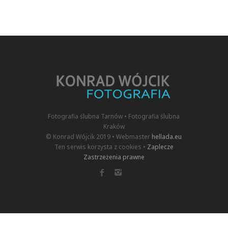
Fotografia ślubna Tarnów • Fotografia ślubna
Kraków
© Konrad Wójcik 2019 • Webmaster
hellada.eu
Ten serwis korzysta z cookies •
Zaplecze
Zastrzeżenia prawne