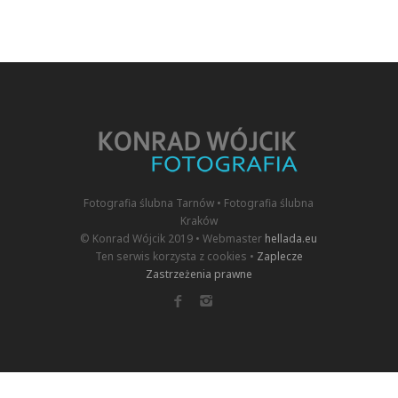
Fotografia ślubna Tarnów • Fotografia ślubna
Kraków
© Konrad Wójcik 2019 • Webmaster
hellada.eu
Ten serwis korzysta z cookies •
Zaplecze
Zastrzeżenia prawne