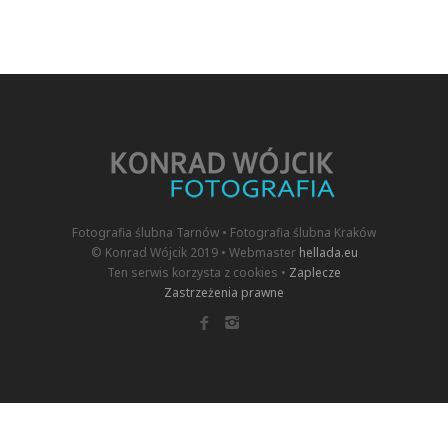
Fotografia ślubna Tarnów • Fotografia ślubna Kraków
© Konrad Wójcik 2019 • Webmaster
hellada.eu
Ten serwis korzysta z cookies •
Zaplecze
Zastrzeżenia prawne