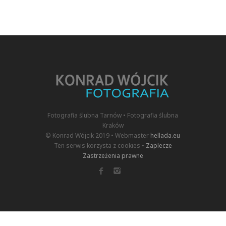
Fotografia ślubna Tarnów • Fotografia ślubna
Kraków
© Konrad Wójcik 2019 • Webmaster
hellada.eu
Ten serwis korzysta z cookies •
Zaplecze
Zastrzeżenia prawne