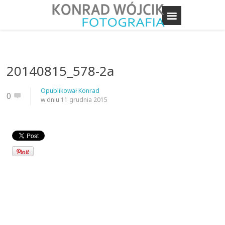
20140815_578-2a
Opublikował
Konrad
0
w dniu
11 grudnia 2015