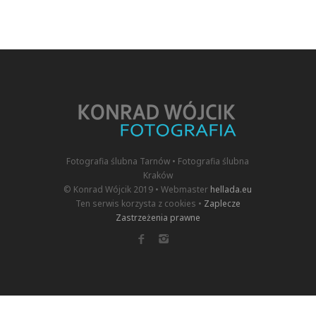
Fotografia ślubna Tarnów • Fotografia ślubna
Kraków
© Konrad Wójcik 2019 • Webmaster
hellada.eu
Ten serwis korzysta z cookies •
Zaplecze
Zastrzeżenia prawne