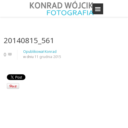
20140815_561
Opublikował
Konrad
0
w dniu
11 grudnia 2015