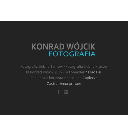
Fotografia ślubna Tarnów • Fotografia ślubna Kraków
© Konrad Wójcik 2019 • Webmaster
hellada.eu
Ten serwis korzysta z cookies •
Zaplecze
Zastrzeżenia prawne