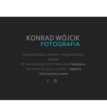
Fotografia ślubna Tarnów • Fotografia ślubna
Kraków
© Konrad Wójcik 2019 • Webmaster
hellada.eu
Ten serwis korzysta z cookies •
Zaplecze
Zastrzeżenia prawne