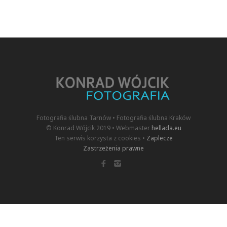
Fotografia ślubna Tarnów • Fotografia ślubna Kraków
© Konrad Wójcik 2019 • Webmaster
hellada.eu
Ten serwis korzysta z cookies •
Zaplecze
Zastrzeżenia prawne