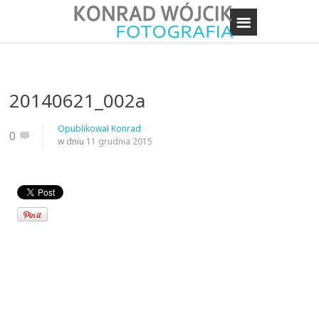
20140621_002a
Opublikował
Konrad
0
w dniu
11 grudnia 2015