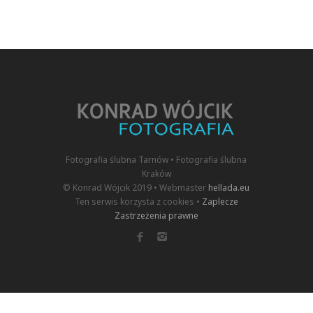
Fotografia ślubna Tarnów • Fotografia ślubna
Kraków
© Konrad Wójcik 2019 • Webmaster
hellada.eu
Ten serwis korzysta z cookies •
Zaplecze
Zastrzeżenia prawne