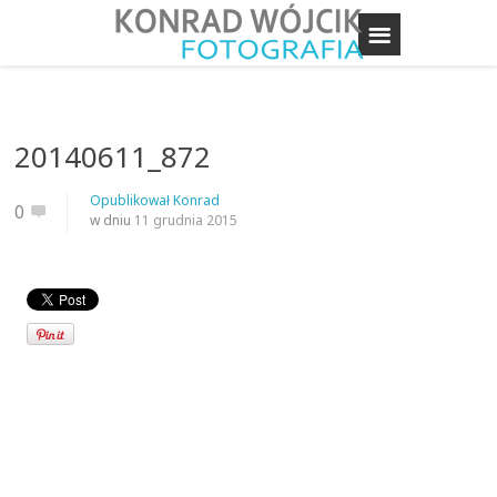
20140611_872
Opublikował
Konrad
0
w dniu
11 grudnia 2015