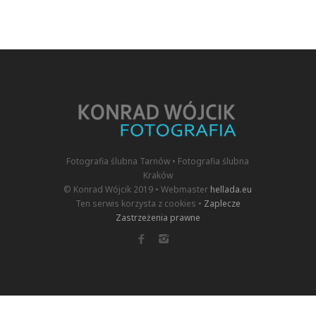
Fotografia ślubna Tarnów • Fotografia ślubna
Kraków
© Konrad Wójcik 2019 • Webmaster
hellada.eu
Ten serwis korzysta z cookies •
Zaplecze
Zastrzeżenia prawne