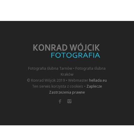
Fotografia ślubna Tarnów • Fotografia ślubna
Kraków
© Konrad Wójcik 2019 • Webmaster
hellada.eu
Ten serwis korzysta z cookies •
Zaplecze
Zastrzeżenia prawne