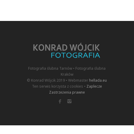
Fotografia ślubna Tarnów • Fotografia ślubna
Kraków
© Konrad Wójcik 2019 • Webmaster
hellada.eu
Ten serwis korzysta z cookies •
Zaplecze
Zastrzeżenia prawne